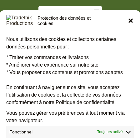
CONTACTEZ-NOUS
Protection des données et
cookies
S'INSCRIRE À NOTRE NEWSLETTER
Nous utilisons des cookies et collectons certaines
données personnelles pour :
Restez informé.es des dates entre amis ou en famille, toutes les
* Traiter vos commandes et livraisons
informations pratiques sur les groupes de Tradethik.
Inscrivez-vous
* Améliorer votre expérience sur notre site
vite !
* Vous proposer des contenus et promotions adaptés
En continuant à naviguer sur ce site, vous acceptez
l’utilisation de cookies et la collecte de vos données
Veuillez laisser ce champ vide.
conformément à notre Politique de confidentialité.
Vous pouvez gérer vos préférences à tout moment via
votre navigateur.
Fonctionnel
Toujours activé