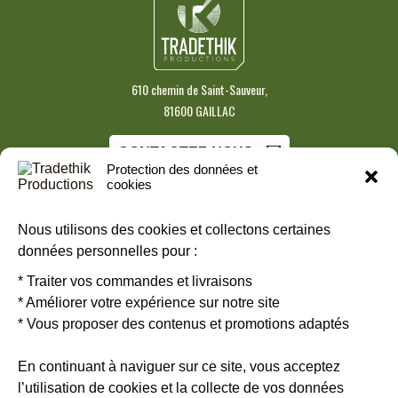
610 chemin de Saint-Sauveur,
81600 GAILLAC
CONTACTEZ-NOUS
Protection des données et
cookies
S'INSCRIRE À NOTRE NEWSLETTER
Nous utilisons des cookies et collectons certaines
données personnelles pour :
Restez informé.es des dates entre amis ou en famille, toutes les
* Traiter vos commandes et livraisons
informations pratiques sur les groupes de Tradethik.
Inscrivez-vous
* Améliorer votre expérience sur notre site
vite !
* Vous proposer des contenus et promotions adaptés
En continuant à naviguer sur ce site, vous acceptez
l’utilisation de cookies et la collecte de vos données