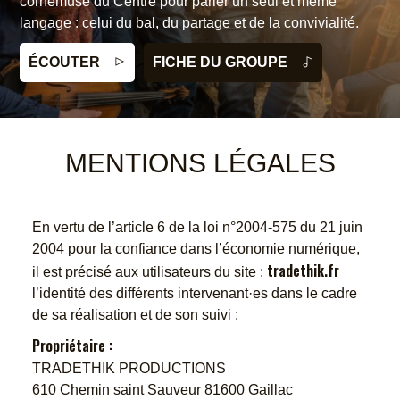
de chants traditionnels et de curiosité musicale se
cornemuse du Centre pour parler un seul et même
occitan, Un mélange de conte, de musique, de chant et
assume les effets inattendus et stimulants que sa magie
et le rondeau. Un bal riche de variétés de danses mené
redécouvrir et à travers ses chants, créer un pont entre le
complicité qui s'est tissée entre ses membres, de bals en
joignent en polyphonie, en polyrythmie pour une création
langage : celui du bal, du partage et de la convivialité.
de percussion d’objets du quotidien.
peut provoquer. Le voltage éprouvé à travers leurs
par Arnaud Bibonne à la boha (cornemuse des Landes
monde d'hier et celui d'aujourd'hui.
bals, sur les routes d'Europe...
originale.
vibrations amène à danser sans toucher le sol
de Gascogne) et au chant, Benoît Roblin à la vielle à
ÉCOUTER
ÉCOUTER
ÉCOUTER
ÉCOUTER
ÉCOUTER
ÉCOUTER
FICHE DU GROUPE
FICHE DU GROUPE
FICHE DU GROUPE
FICHE DU GROUPE
FICHE DU GROUPE
FICHE DU GROUPE
FICHE DU GROUPE
roue et Hervé Capel à l'accordéon chromatique.
MENTIONS LÉGALES
En vertu de l’article 6 de la loi n°2004-575 du 21 juin
2004 pour la confiance dans l’économie numérique,
tradethik.fr
il est précisé aux utilisateurs du site :
l’identité des différents intervenant·es dans le cadre
de sa réalisation et de son suivi :
Propriétaire :
TRADETHIK PRODUCTIONS
610 Chemin saint Sauveur 81600 Gaillac