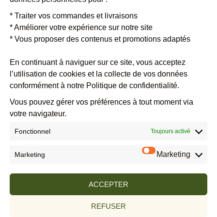
Restez informé.es des dates entre amis ou en famille, toutes les
* Traiter vos commandes et livraisons
informations pratiques sur les groupes de Tradethik.
Inscrivez-vous
* Améliorer votre expérience sur notre site
vite !
* Vous proposer des contenus et promotions adaptés
En continuant à naviguer sur ce site, vous acceptez
l’utilisation de cookies et la collecte de vos données
Veuillez laisser ce champ vide.
conformément à notre Politique de confidentialité.
Vous pouvez gérer vos préférences à tout moment via
votre navigateur.
Fonctionnel
Toujours activé
Marketing
Marketing
En cochant cette case vous acceptez de recevoir par email, l’actualité et les
offres commerciales de tradethik.fr. Vous reconnaissez avoir lu et accepté
LA
ACCEPTER
POLITIQUE DE CONFIDENTIALITÉ DES DONNÉES.
Selon la loi, vous pouvez vous
désinscrire à tout moment par simple courrier, à l'adresse contact@tradethik.fr
REFUSER