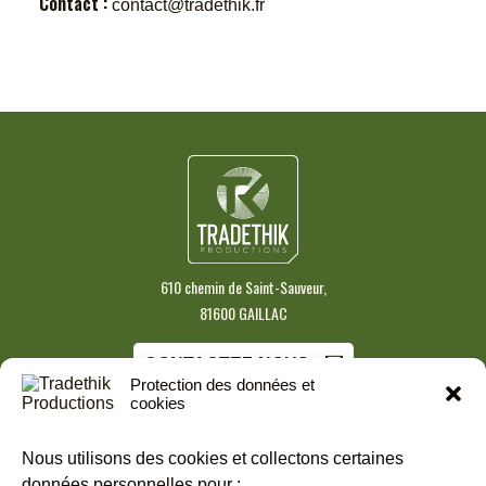
Contact :
contact@tradethik.fr
610 chemin de Saint-Sauveur,
81600 GAILLAC
CONTACTEZ-NOUS
Protection des données et
cookies
S'INSCRIRE À NOTRE NEWSLETTER
Nous utilisons des cookies et collectons certaines
données personnelles pour :