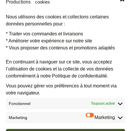
cookies
S'INSCRIRE À NOTRE NEWSLETTER
Nous utilisons des cookies et collectons certaines
données personnelles pour :
Restez informé.es des dates entre amis ou en famille, toutes les
* Traiter vos commandes et livraisons
informations pratiques sur les groupes de Tradethik.
Inscrivez-vous
* Améliorer votre expérience sur notre site
vite !
* Vous proposer des contenus et promotions adaptés
En continuant à naviguer sur ce site, vous acceptez
l’utilisation de cookies et la collecte de vos données
Veuillez
conformément à notre Politique de confidentialité.
laisser
ce
Vous pouvez gérer vos préférences à tout moment via
champ
votre navigateur.
vide.
Fonctionnel
Toujours activé
Marketing
Marketing
En cochant cette case vous acceptez de recevoir par email, l’actualité et les