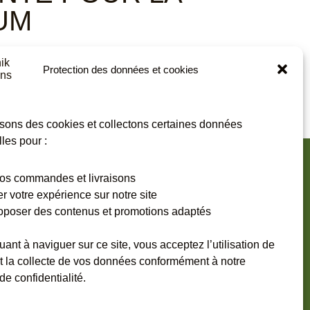
UM
t la sortie est prévue au printemps. Pour participer
Protection des données et cookies
ation de l'album
ICI
.
isons des cookies et collectons certaines données
les pour :
 vos commandes et livraisons
er votre expérience sur notre site
oposer des contenus et promotions adaptés
es les informations
vite !
uant à naviguer sur ce site, vous acceptez l’utilisation de
t la collecte de vos données conformément à notre
de confidentialité.