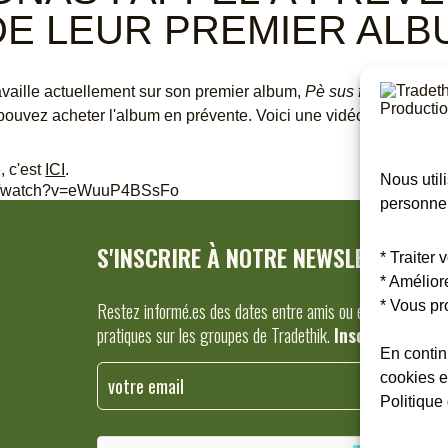
DE LEUR PREMIER ALB
availle actuellement sur son premier album,
Pè sus fuèlhas
, don
pouvez acheter l'album en prévente. Voici une vidéo de présent
, c'est
ICI
.
Nous util
om/watch?v=eWuuP4BSsFo
personnel
S'INSCRIRE À NOTRE NEWSLETTER
* Traiter
* Amélior
* Vous pr
Restez informé.es des dates entre amis ou en famille, tout
pratiques sur les groupes de Tradethik.
Inscrivez-vous 
En contin
cookies e
Politique 
Veuillez
laisser