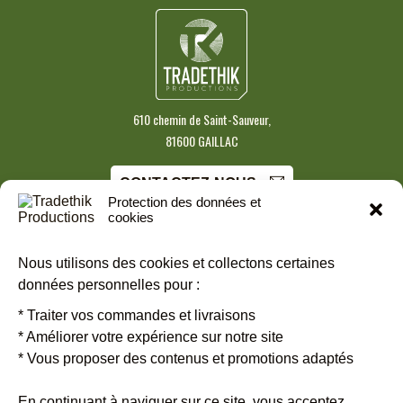
610 chemin de Saint-Sauveur,
81600 GAILLAC
CONTACTEZ-NOUS
Protection des données et
cookies
S'INSCRIRE À NOTRE NEWSLETTER
Nous utilisons des cookies et collectons certaines
données personnelles pour :
Restez informé.es des dates entre amis ou en famille, toutes les
* Traiter vos commandes et livraisons
informations pratiques sur les groupes de Tradethik.
Inscrivez-vous
* Améliorer votre expérience sur notre site
vite !
* Vous proposer des contenus et promotions adaptés
En continuant à naviguer sur ce site, vous acceptez