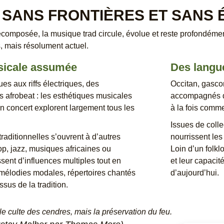
 SANS FRONTIÈRES ET SANS 
ecomposée, la musique trad circule, évolue et reste profondéme
s, mais résolument actuel.
sicale assumée
Des langu
s aux riffs électriques, des
Occitan, gasco
 afrobeat : les esthétiques musicales
accompagnés do
n concert explorent largement tous les
à la fois comm
Issues de colle
raditionnelles s’ouvrent à d’autres
nourrissent les
pop, jazz, musiques africaines ou
Loin d’un folklo
ssent d’influences multiples tout en
et leur capacit
 mélodies modales, répertoires chantés
d’aujourd’hui.
sus de la tradition.
 le culte des cendres, mais la préservation du feu.