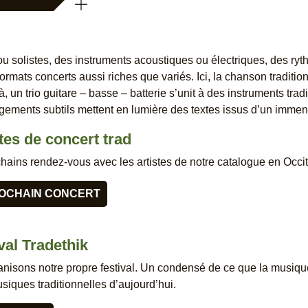
u solistes, des instruments acoustiques ou électriques, des r
rmats concerts aussi riches que variés. Ici, la chanson traditio
 un trio guitare – basse – batterie s’unit à des instruments trad
ngements subtils mettent en lumière des textes issus d’un immen
ates de concert trad
ains rendez-vous avec les artistes de notre catalogue en Occita
OCHAIN CONCERT
val Tradethik
sons notre propre festival. Un condensé de ce que la musique t
iques traditionnelles d’aujourd’hui.