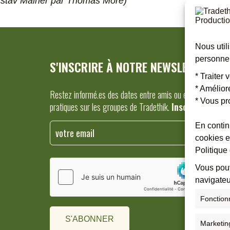
stav Malher par Thomas More)
Nous util
personnel
S'INSCRIRE À NOTRE NEWSLETTER
* Traiter
* Amélior
Restez informé.es des dates entre amis ou en famille, tout
* Vous pr
pratiques sur les groupes de Tradethik.
Inscrivez-vous 
En contin
cookies e
Politique 
Veuillez laisser ce champ vide.
Vous pouv
navigateu
Fonction
Marketin